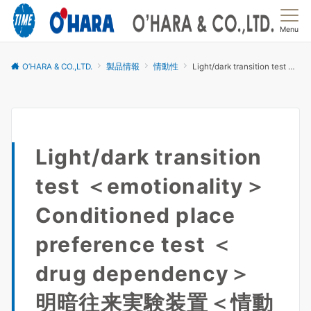
Menu
O’HARA & CO.,LTD.
製品情報
情動性
Light/dark transition test ＜emotionality＞Conditioned place preference test ＜drug dependency＞明暗往来実験装置＜情動性＞ ＣＰＰ実験装置＜薬物依存＞
Light/dark transition
test ＜emotionality＞
Conditioned place
preference test ＜
drug dependency＞
明暗往来実験装置＜情動