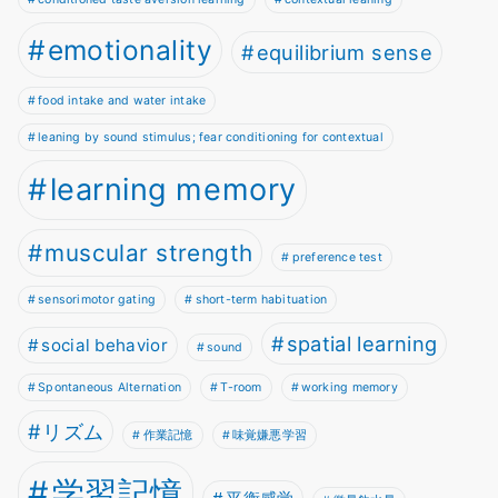
emotionality
equilibrium sense
food intake and water intake
leaning by sound stimulus; fear conditioning for contextual
learning memory
muscular strength
preference test
sensorimotor gating
short-term habituation
spatial learning
social behavior
sound
Spontaneous Alternation
T-room
working memory
リズム
作業記憶
味覚嫌悪学習
学習記憶