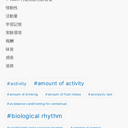
情動性
活動量
学習記憶
実験環境
報酬
味覚
感覚
迷路
amount of activity
activity
amount of drinking
amount of fluid intake
anxiolytic test
avoidance conditioning for contextual
biological rhythm
conditioned taste aversion learning
contextual leaning