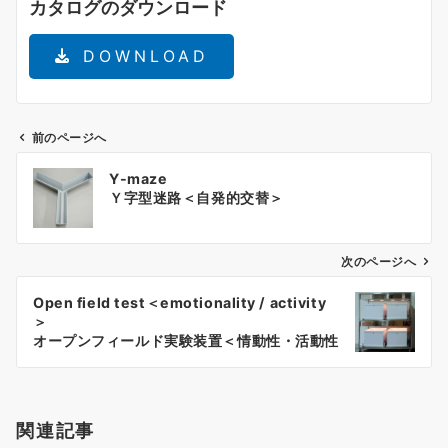
カタログのダウンロード
DOWNLOAD
前のページへ
投
Y-maze
稿
Ｙ字型迷路＜自発的交替＞
ナ
ビ
ゲ
次のページへ
ー
Open field test＜emotionality / activity
シ
＞
ョ
オープンフィールド実験装置＜情動性・活動性
＞
ン
関連記事