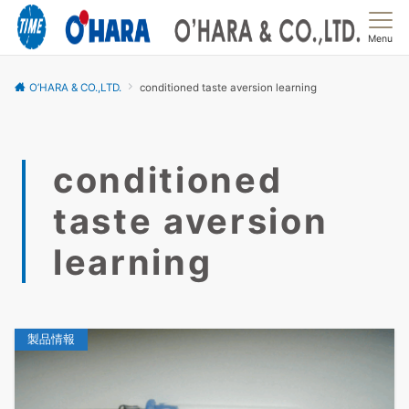
Menu
O’HARA & CO.,LTD.
conditioned taste aversion learning
conditioned
taste aversion
learning
製品情報