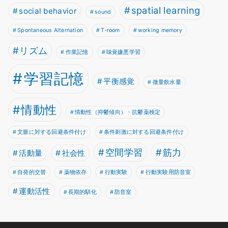
spatial learning
social behavior
sound
Spontaneous Alternation
T-room
working memory
リズム
作業記憶
味覚嫌悪学習
学習記憶
平衡感覚
微量飲水量
情動性
情動性（抑鬱傾向）・抗鬱薬検定
文脈に対する回避条件付け
条件刺激に対する回避条件付け
空間学習
筋力
活動量
社会性
自発的交替
薬物依存
行動実験
行動実験用防音室
運動活性
長期的馴化
防音室