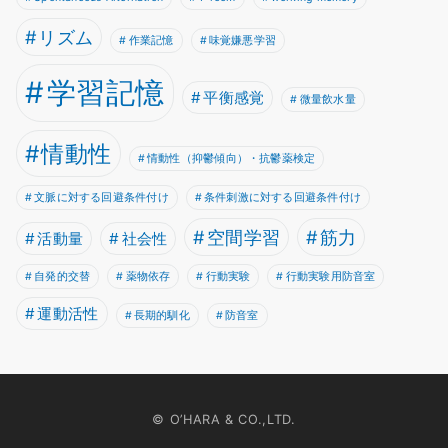
リズム
作業記憶
味覚嫌悪学習
学習記憶
平衡感覚
微量飲水量
情動性
情動性（抑鬱傾向）・抗鬱薬検定
文脈に対する回避条件付け
条件刺激に対する回避条件付け
空間学習
筋力
活動量
社会性
自発的交替
薬物依存
行動実験
行動実験用防音室
運動活性
長期的馴化
防音室