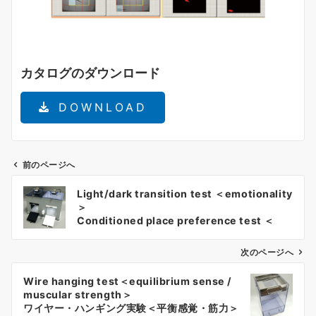
カタログのダウンロード
DOWNLOAD
前のページへ
投
Light/dark transition test ＜emotionality
稿
＞
ナ
Conditioned place preference test ＜
drug dependency＞
ビ
明暗往来実験装置＜情動性＞
ゲ
次のページへ
ＣＰＰ実験装置＜薬物依存＞
ー
Wire hanging test＜equilibrium sense /
シ
muscular strength＞
ョ
ワイヤー・ハンギング実験＜平衡感覚・筋力＞