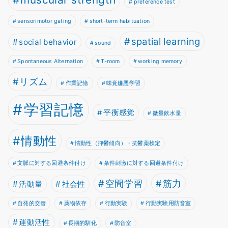
preference test
sensorimotor gating
short-term habituation
spatial learning
social behavior
sound
Spontaneous Alternation
T-room
working memory
リズム
作業記憶
味覚嫌悪学習
学習記憶
平衡感覚
微量飲水量
情動性
情動性（抑鬱傾向）・抗鬱薬検定
文脈に対する回避条件付け
条件刺激に対する回避条件付け
空間学習
筋力
活動量
社会性
自発的交替
薬物依存
行動実験
行動実験用防音室
運動活性
長期的馴化
防音室