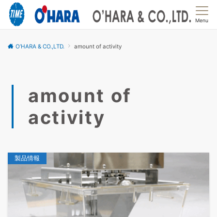
Menu
O’HARA & CO.,LTD.
amount of activity
amount of
activity
製品情報