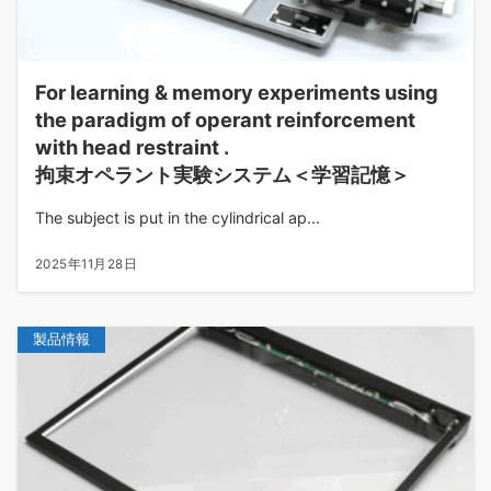
For learning & memory experiments using
the paradigm of operant reinforcement
with head restraint
.
拘束オペラント実験システム＜学習記憶＞
The subject is put in the cylindrical ap...
2025年11月28日
製品情報