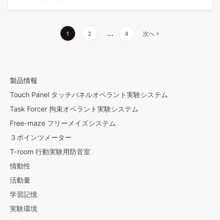
投
…
1
2
4
次へ
稿
の
ペ
ー
製品情報
ジ
Touch Panel タッチパネルオペラント実験システム
送
Task Forcer 拘束オペラント実験システム
り
Free-maze フリーメイズシステム
３ポインツメーター
T-room 行動実験用防音室
情動性
活動量
学習記憶
実験環境