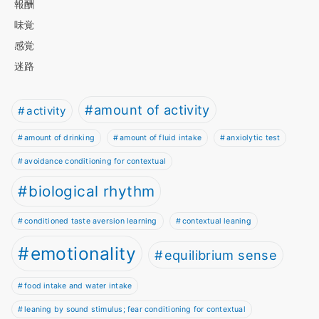
報酬
味覚
感覚
迷路
amount of activity
activity
amount of drinking
amount of fluid intake
anxiolytic test
avoidance conditioning for contextual
biological rhythm
conditioned taste aversion learning
contextual leaning
emotionality
equilibrium sense
food intake and water intake
leaning by sound stimulus; fear conditioning for contextual