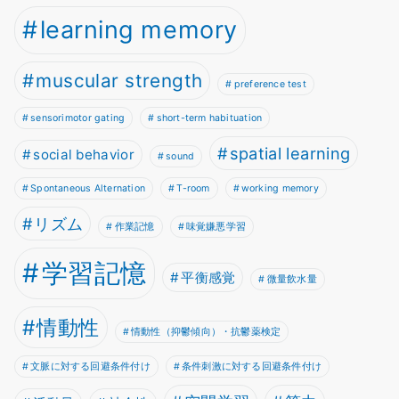
learning memory
muscular strength
preference test
sensorimotor gating
short-term habituation
spatial learning
social behavior
sound
Spontaneous Alternation
T-room
working memory
リズム
作業記憶
味覚嫌悪学習
学習記憶
平衡感覚
微量飲水量
情動性
情動性（抑鬱傾向）・抗鬱薬検定
文脈に対する回避条件付け
条件刺激に対する回避条件付け