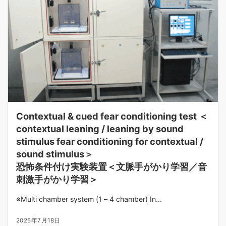
Contextual & cued fear conditioning test ＜
contextual leaning / leaning by sound
stimulus fear conditioning for contextual /
sound stimulus＞
恐怖条件付け実験装置＜文脈手がかり学習／音
刺激手がかり学習＞
※Multi chamber system (1 – 4 chamber) In...
2025年7月18日