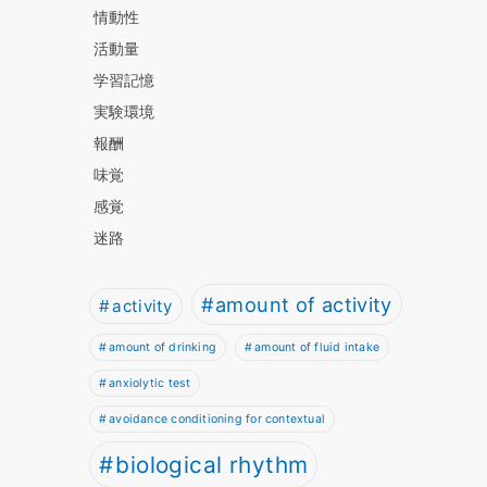
情動性
活動量
学習記憶
実験環境
報酬
味覚
感覚
迷路
amount of activity
activity
amount of drinking
amount of fluid intake
anxiolytic test
avoidance conditioning for contextual
biological rhythm