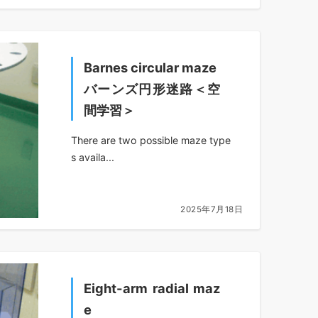
Barnes circular maze
バーンズ円形迷路＜空
間学習＞
There are two possible maze type
s availa...
2025年7月18日
Eight-arm radial maz
e