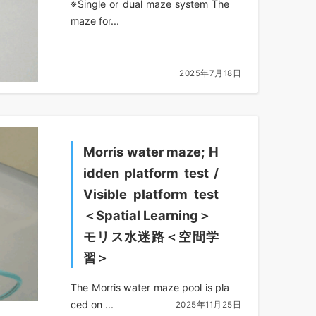
※Single or dual maze system The
maze for...
2025年7月18日
Morris water maze; H
idden platform test /
Visible platform test
＜Spatial Learning＞
モリス水迷路＜空間学
習＞
The Morris water maze pool is pla
ced on ...
2025年11月25日