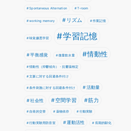
Spontaneous Alternation
T-room
リズム
working memory
作業記憶
学習記憶
味覚嫌悪学習
情動性
平衡感覚
微量飲水量
情動性（抑鬱傾向）・抗鬱薬検定
文脈に対する回避条件付け
活動量
条件刺激に対する回避条件付け
空間学習
筋力
社会性
自発的交替
薬物依存
行動実験
運動活性
行動実験用防音室
長期的馴化