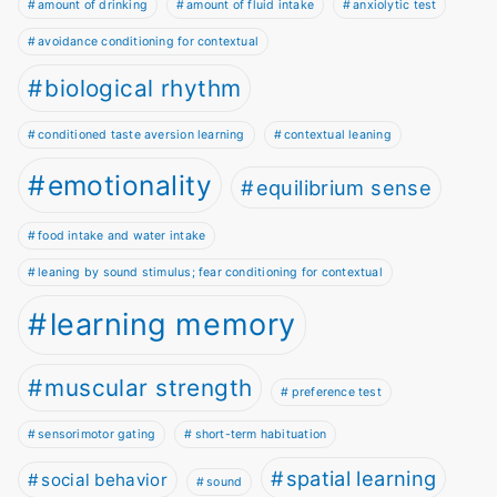
amount of drinking
amount of fluid intake
anxiolytic test
avoidance conditioning for contextual
biological rhythm
conditioned taste aversion learning
contextual leaning
emotionality
equilibrium sense
food intake and water intake
leaning by sound stimulus; fear conditioning for contextual
learning memory
muscular strength
preference test
sensorimotor gating
short-term habituation
spatial learning
social behavior
sound