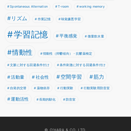
Spontaneous Alternation
T-room
working memory
リズム
作業記憶
味覚嫌悪学習
学習記憶
平衡感覚
微量飲水量
情動性
情動性（抑鬱傾向）・抗鬱薬検定
文脈に対する回避条件付け
条件刺激に対する回避条件付け
空間学習
筋力
活動量
社会性
自発的交替
薬物依存
行動実験
行動実験用防音室
運動活性
長期的馴化
防音室