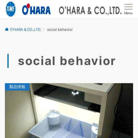
Menu
O’HARA & CO.,LTD.
social behavior
social behavior
製品情報