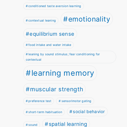
conditioned taste aversion learning
emotionality
contextual leaning
equilibrium sense
food intake and water intake
leaning by sound stimulus; fear conditioning for
contextual
learning memory
muscular strength
preference test
sensorimotor gating
social behavior
short-term habituation
spatial learning
sound