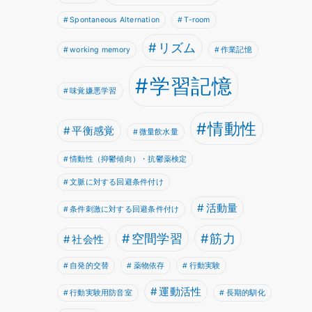
Spontaneous Alternation
T-room
リズム
working memory
作業記憶
学習記憶
味覚嫌悪学習
情動性
平衡感覚
微量飲水量
情動性（抑鬱傾向）・抗鬱薬検定
文脈に対する回避条件付け
活動量
条件刺激に対する回避条件付け
空間学習
筋力
社会性
自発的交替
薬物依存
行動実験
運動活性
行動実験用防音室
長期的馴化