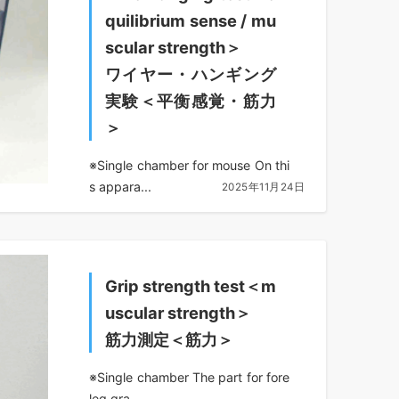
quilibrium sense / mu
scular strength＞
ワイヤー・ハンギング
実験＜平衡感覚・筋力
＞
※Single chamber for mouse On thi
s appara...
2025年11月24日
Grip strength test＜m
uscular strength＞
筋力測定＜筋力＞
※Single chamber The part for fore
leg gra...