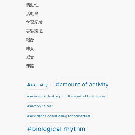
情動性
活動量
学習記憶
実験環境
報酬
味覚
感覚
迷路
amount of activity
activity
amount of drinking
amount of fluid intake
anxiolytic test
avoidance conditioning for contextual
biological rhythm