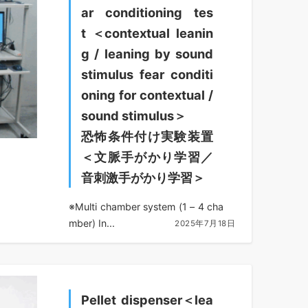
ar conditioning tes
t ＜contextual leanin
g / leaning by sound
stimulus fear conditi
oning for contextual /
sound stimulus＞
恐怖条件付け実験装置
＜文脈手がかり学習／
音刺激手がかり学習＞
※Multi chamber system (1 – 4 cha
mber) In...
2025年7月18日
Pellet dispenser＜lea