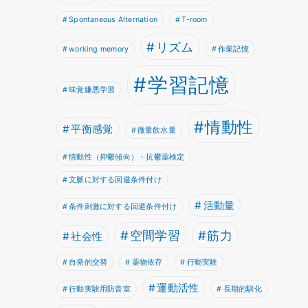
Spontaneous Alternation
T-room
リズム
working memory
作業記憶
学習記憶
味覚嫌悪学習
情動性
平衡感覚
微量飲水量
情動性（抑鬱傾向）・抗鬱薬検定
文脈に対する回避条件付け
活動量
条件刺激に対する回避条件付け
空間学習
筋力
社会性
自発的交替
薬物依存
行動実験
運動活性
行動実験用防音室
長期的馴化