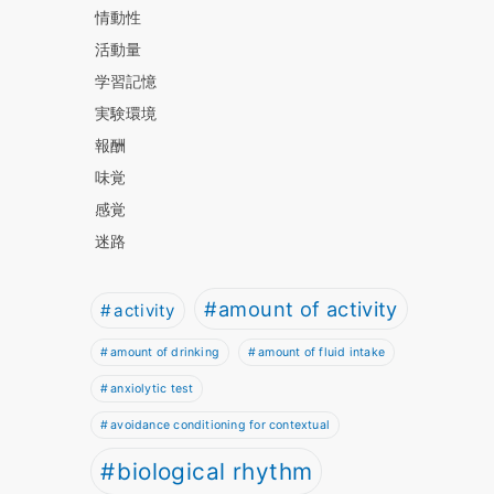
情動性
活動量
学習記憶
実験環境
報酬
味覚
感覚
迷路
amount of activity
activity
amount of drinking
amount of fluid intake
anxiolytic test
avoidance conditioning for contextual
biological rhythm