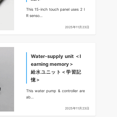
This 15-inch touch panel uses 2 I
R senso...
2025年11月23日
Water-supply unit ＜l
earning memory＞
給水ユニット＜学習記
憶＞
This water pump & controller are
ab...
2025年11月23日