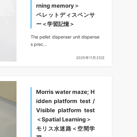
rning memory＞
ペレットディスペンサ
ー＜学習記憶＞
The pellet dispenser unit dispense
s prec...
2025年11月23日
Morris water maze; H
idden platform test /
Visible platform test
＜Spatial Learning＞
モリス水迷路＜空間学