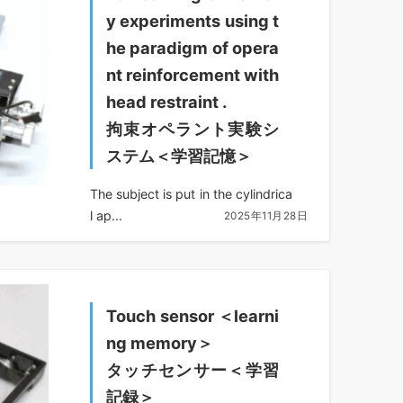
y experiments using t
he paradigm of opera
nt reinforcement with
head restraint
.
拘束オペラント実験シ
ステム＜学習記憶＞
The subject is put in the cylindrica
l ap...
2025年11月28日
Touch sensor ＜learni
ng memory＞
タッチセンサー＜学習
記録＞