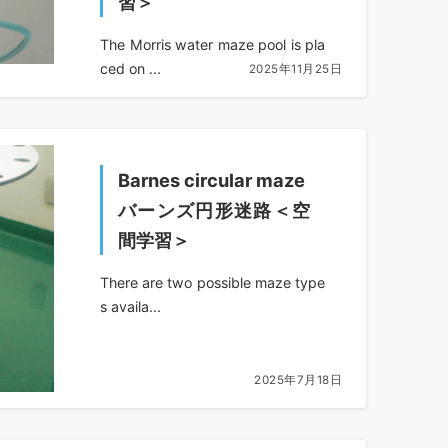
習＞
The Morris water maze pool is pla
ced on ...
2025年11月25日
Barnes circular maze
バーンズ円形迷路＜空
間学習＞
There are two possible maze type
s availa...
2025年7月18日