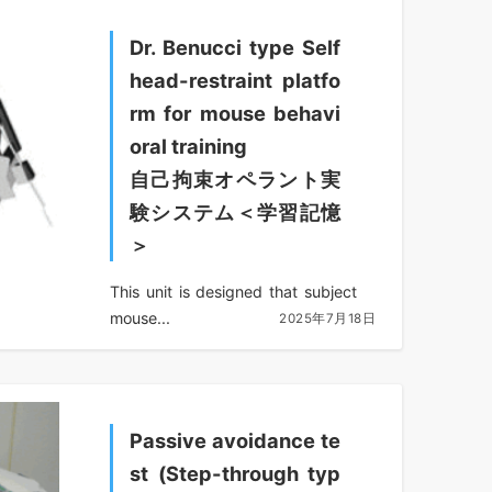
Dr. Benucci type Self
head-restraint platfo
rm for mouse behavi
oral training
自己拘束オペラント実
験システム＜学習記憶
＞
This unit is designed that subject
mouse...
2025年7月18日
Passive avoidance te
st (Step-through typ