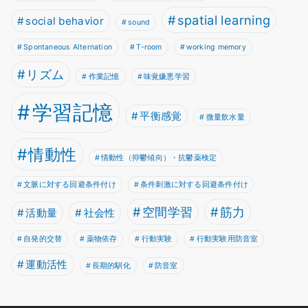
spatial learning
social behavior
sound
Spontaneous Alternation
T-room
working memory
リズム
作業記憶
味覚嫌悪学習
学習記憶
平衡感覚
微量飲水量
情動性
情動性（抑鬱傾向）・抗鬱薬検定
文脈に対する回避条件付け
条件刺激に対する回避条件付け
空間学習
筋力
活動量
社会性
自発的交替
薬物依存
行動実験
行動実験用防音室
運動活性
長期的馴化
防音室