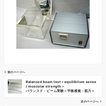
前のページへ
投
Balanced beam test＜equilibrium sense
稿
/ muscular strength＞
ナ
バランスド・ビーム実験＜平衡感覚・筋力＞
ビ
ゲ
次のページへ