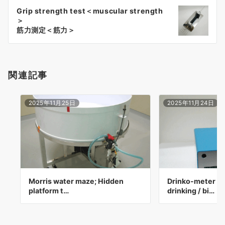
ー
Grip strength test＜muscular strength
シ
＞
ョ
筋力測定＜筋力＞
ン
関連記事
2025年11月25日
2025年11月24日
Morris water maze; Hidden
Drinko-meter＜
platform t…
drinking / bi…