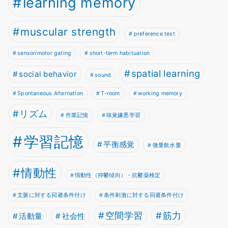
learning memory
muscular strength
preference test
sensorimotor gating
short-term habituation
spatial learning
social behavior
sound
Spontaneous Alternation
T-room
working memory
リズム
作業記憶
味覚嫌悪学習
学習記憶
平衡感覚
微量飲水量
情動性
情動性（抑鬱傾向）・抗鬱薬検定
文脈に対する回避条件付け
条件刺激に対する回避条件付け
空間学習
筋力
活動量
社会性