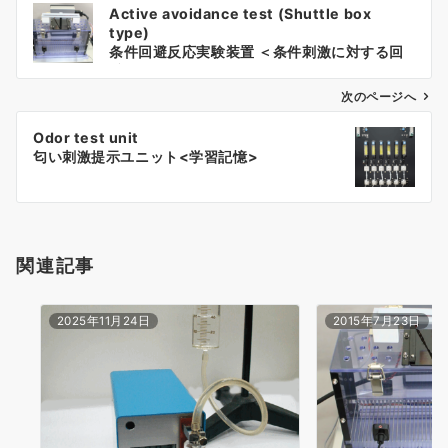
Active avoidance test (Shuttle box
稿
type)
ナ
条件回避反応実験装置 ＜条件刺激に対する回
避条件付け＞
ビ
ゲ
次のページへ
ー
Odor test unit
シ
匂い刺激提示ユニット<学習記憶>
ョ
ン
関連記事
2025年11月24日
2015年7月23日