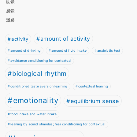
味覚
感覚
迷路
amount of activity
activity
amount of drinking
amount of fluid intake
anxiolytic test
avoidance conditioning for contextual
biological rhythm
conditioned taste aversion learning
contextual leaning
emotionality
equilibrium sense
food intake and water intake
leaning by sound stimulus; fear conditioning for contextual