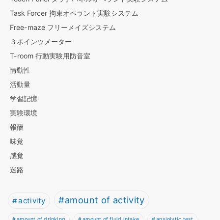
Task Forcer 拘束オペラント実験システム
Free-maze フリーメイズシステム
３ポインツメーター
T-room 行動実験用防音室
情動性
活動量
学習記憶
実験環境
報酬
味覚
感覚
迷路
amount of activity
activity
amount of drinking
amount of fluid intake
anxiolytic test