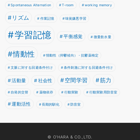
Spontaneous Alternation
T-room
working memory
リズム
作業記憶
味覚嫌悪学習
学習記憶
平衡感覚
微量飲水量
情動性
情動性（抑鬱傾向）・抗鬱薬検定
文脈に対する回避条件付け
条件刺激に対する回避条件付け
空間学習
筋力
活動量
社会性
自発的交替
薬物依存
行動実験
行動実験用防音室
運動活性
長期的馴化
防音室