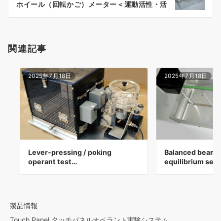
ョ
ホイール（回転かご）メーター＜運動活性・活
動量・リズム＞
ン
関連記事
2025年7月18日
2025年7月18日
Lever-pressing / poking
Balanced beam 
operant test…
equilibrium sen
製品情報
Touch Panel タッチパネルオペラント実験システム