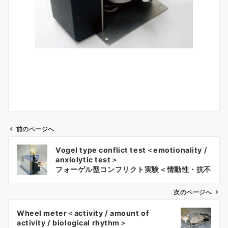
前のページへ
投
Vogel type conflict test＜emotionality /
稿
anxiolytic test＞
ナ
フォーゲル型コンフリクト実験＜情動性・抗不
安薬検定＞
ビ
ゲ
次のページへ
ー
Wheel meter＜activity / amount of
シ
activity / biological rhythm＞