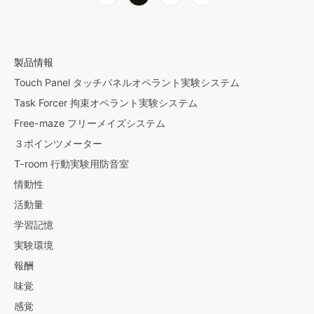
稿
の
ペ
ー
製品情報
ジ
Touch Panel タッチパネルオペラント実験システム
送
Task Forcer 拘束オペラント実験システム
り
Free-maze フリーメイズシステム
３ポインツメーター
T-room 行動実験用防音室
情動性
活動量
学習記憶
実験環境
報酬
味覚
感覚