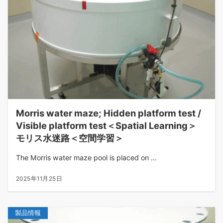
Morris water maze; Hidden platform test /
Visible platform test＜Spatial Learning＞
モリス水迷路＜空間学習＞
The Morris water maze pool is placed on ...
2025年11月25日
製品情報