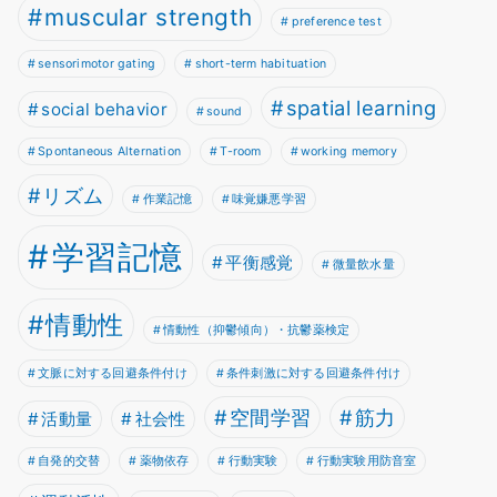
muscular strength
preference test
sensorimotor gating
short-term habituation
spatial learning
social behavior
sound
Spontaneous Alternation
T-room
working memory
リズム
作業記憶
味覚嫌悪学習
学習記憶
平衡感覚
微量飲水量
情動性
情動性（抑鬱傾向）・抗鬱薬検定
文脈に対する回避条件付け
条件刺激に対する回避条件付け
空間学習
筋力
活動量
社会性
自発的交替
薬物依存
行動実験
行動実験用防音室