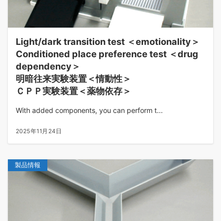
Light/dark transition test ＜emotionality＞
Conditioned place preference test ＜drug
dependency＞
明暗往来実験装置＜情動性＞
ＣＰＰ実験装置＜薬物依存＞
With added components, you can perform t...
2025年11月24日
製品情報