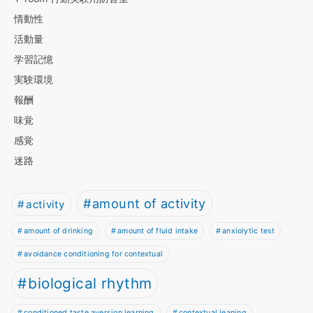
情動性
活動量
学習記憶
実験環境
報酬
味覚
感覚
迷路
amount of activity
activity
amount of drinking
amount of fluid intake
anxiolytic test
avoidance conditioning for contextual
biological rhythm
conditioned taste aversion learning
contextual leaning