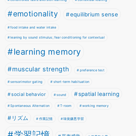
emotionality
equilibrium sense
food intake and water intake
leaning by sound stimulus; fear conditioning for contextual
learning memory
muscular strength
preference test
sensorimotor gating
short-term habituation
spatial learning
social behavior
sound
Spontaneous Alternation
T-room
working memory
リズム
作業記憶
味覚嫌悪学習
学習記憶