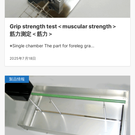
Grip strength test＜muscular strength＞
筋力測定＜筋力＞
※Single chamber The part for foreleg gra...
2025年7月18日
製品情報