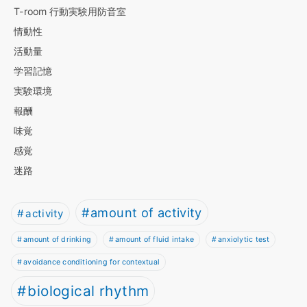
T-room 行動実験用防音室
情動性
活動量
学習記憶
実験環境
報酬
味覚
感覚
迷路
amount of activity
activity
amount of drinking
amount of fluid intake
anxiolytic test
avoidance conditioning for contextual
biological rhythm