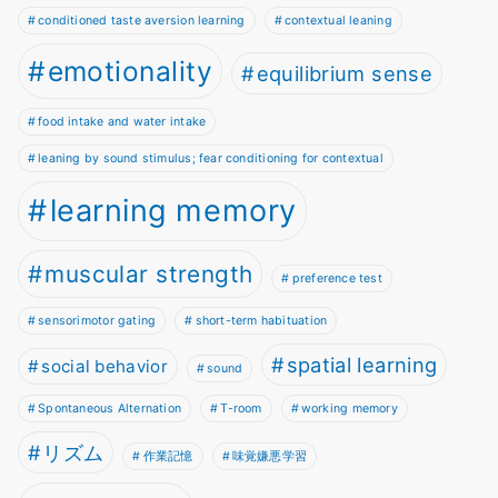
conditioned taste aversion learning
contextual leaning
emotionality
equilibrium sense
food intake and water intake
leaning by sound stimulus; fear conditioning for contextual
learning memory
muscular strength
preference test
sensorimotor gating
short-term habituation
spatial learning
social behavior
sound
Spontaneous Alternation
T-room
working memory
リズム
作業記憶
味覚嫌悪学習