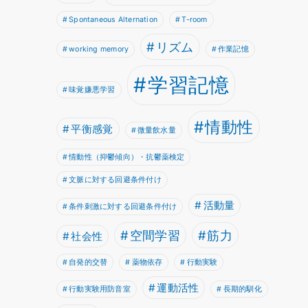
Spontaneous Alternation
T-room
リズム
working memory
作業記憶
学習記憶
味覚嫌悪学習
情動性
平衡感覚
微量飲水量
情動性（抑鬱傾向）・抗鬱薬検定
文脈に対する回避条件付け
活動量
条件刺激に対する回避条件付け
空間学習
筋力
社会性
自発的交替
薬物依存
行動実験
運動活性
行動実験用防音室
長期的馴化