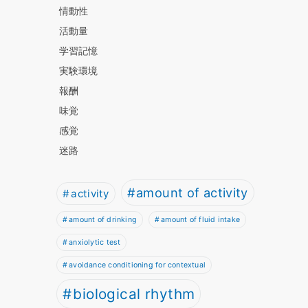
情動性
活動量
学習記憶
実験環境
報酬
味覚
感覚
迷路
amount of activity
activity
amount of drinking
amount of fluid intake
anxiolytic test
avoidance conditioning for contextual
biological rhythm