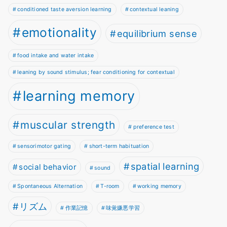
conditioned taste aversion learning
contextual leaning
emotionality
equilibrium sense
food intake and water intake
leaning by sound stimulus; fear conditioning for contextual
learning memory
muscular strength
preference test
sensorimotor gating
short-term habituation
spatial learning
social behavior
sound
Spontaneous Alternation
T-room
working memory
リズム
作業記憶
味覚嫌悪学習