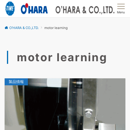
Menu
O’HARA & CO.,LTD.
motor learning
motor learning
製品情報