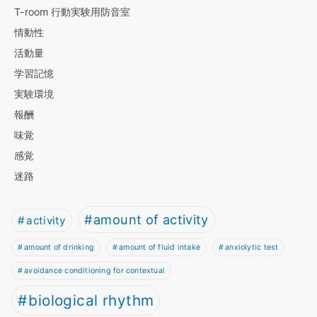
T-room 行動実験用防音室
情動性
活動量
学習記憶
実験環境
報酬
味覚
感覚
迷路
amount of activity
activity
amount of drinking
amount of fluid intake
anxiolytic test
avoidance conditioning for contextual
biological rhythm