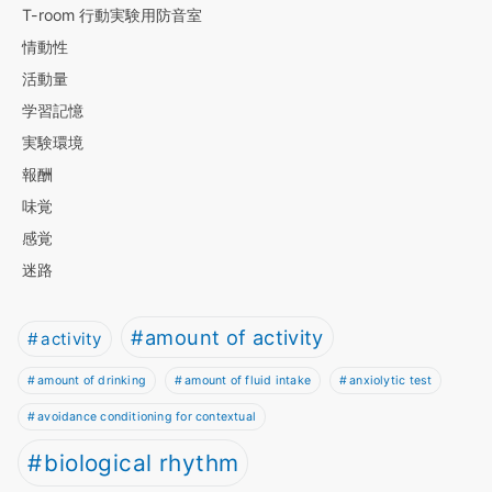
T-room 行動実験用防音室
情動性
活動量
学習記憶
実験環境
報酬
味覚
感覚
迷路
amount of activity
activity
amount of drinking
amount of fluid intake
anxiolytic test
avoidance conditioning for contextual
biological rhythm