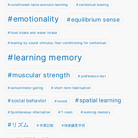
conditioned taste aversion learning
contextual leaning
emotionality
equilibrium sense
food intake and water intake
leaning by sound stimulus; fear conditioning for contextual
learning memory
muscular strength
preference test
sensorimotor gating
short-term habituation
spatial learning
social behavior
sound
Spontaneous Alternation
T-room
working memory
リズム
作業記憶
味覚嫌悪学習