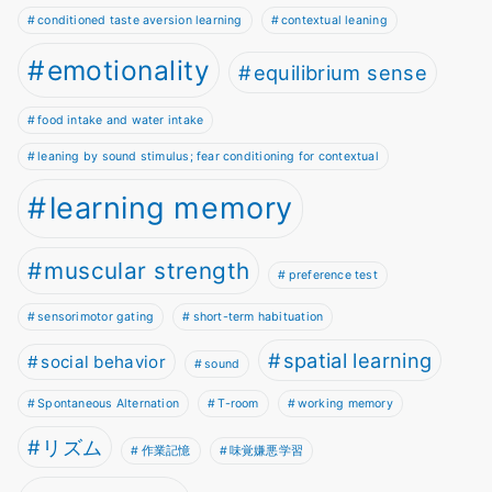
conditioned taste aversion learning
contextual leaning
emotionality
equilibrium sense
food intake and water intake
leaning by sound stimulus; fear conditioning for contextual
learning memory
muscular strength
preference test
sensorimotor gating
short-term habituation
spatial learning
social behavior
sound
Spontaneous Alternation
T-room
working memory
リズム
作業記憶
味覚嫌悪学習