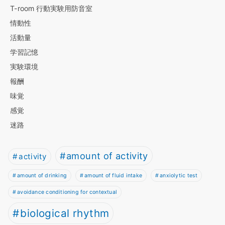
T-room 行動実験用防音室
情動性
活動量
学習記憶
実験環境
報酬
味覚
感覚
迷路
amount of activity
activity
amount of drinking
amount of fluid intake
anxiolytic test
avoidance conditioning for contextual
biological rhythm