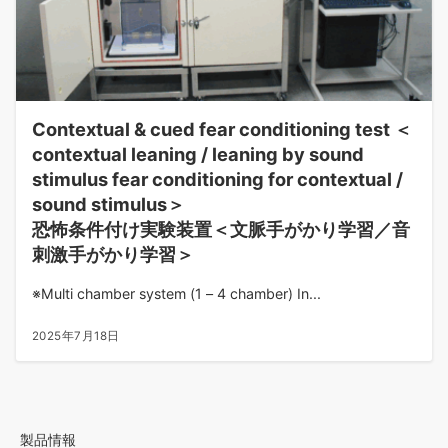
Contextual & cued fear conditioning test ＜
contextual leaning / leaning by sound
stimulus fear conditioning for contextual /
sound stimulus＞
恐怖条件付け実験装置＜文脈手がかり学習／音
刺激手がかり学習＞
※Multi chamber system (1 – 4 chamber) In...
2025年7月18日
製品情報