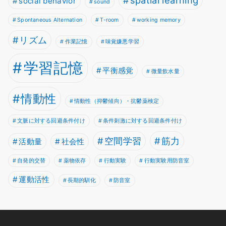
spatial learning
social behavior
sound
Spontaneous Alternation
T-room
working memory
リズム
作業記憶
味覚嫌悪学習
学習記憶
平衡感覚
微量飲水量
情動性
情動性（抑鬱傾向）・抗鬱薬検定
文脈に対する回避条件付け
条件刺激に対する回避条件付け
空間学習
筋力
活動量
社会性
自発的交替
薬物依存
行動実験
行動実験用防音室
運動活性
長期的馴化
防音室