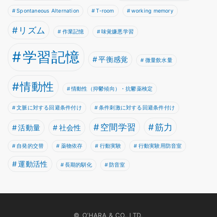
Spontaneous Alternation
T-room
working memory
リズム
作業記憶
味覚嫌悪学習
学習記憶
平衡感覚
微量飲水量
情動性
情動性（抑鬱傾向）・抗鬱薬検定
文脈に対する回避条件付け
条件刺激に対する回避条件付け
空間学習
筋力
活動量
社会性
自発的交替
薬物依存
行動実験
行動実験用防音室
運動活性
長期的馴化
防音室