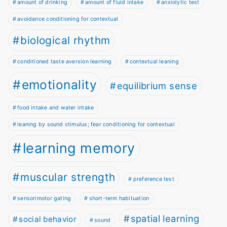
amount of drinking
amount of fluid intake
anxiolytic test
avoidance conditioning for contextual
biological rhythm
conditioned taste aversion learning
contextual leaning
emotionality
equilibrium sense
food intake and water intake
leaning by sound stimulus; fear conditioning for contextual
learning memory
muscular strength
preference test
sensorimotor gating
short-term habituation
spatial learning
social behavior
sound