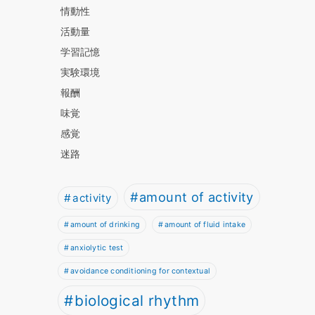
情動性
活動量
学習記憶
実験環境
報酬
味覚
感覚
迷路
amount of activity
activity
amount of drinking
amount of fluid intake
anxiolytic test
avoidance conditioning for contextual
biological rhythm