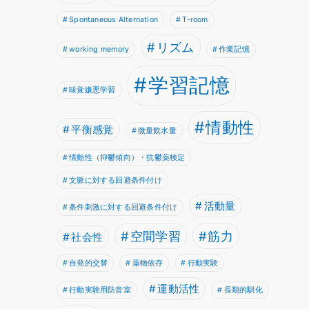
Spontaneous Alternation
T-room
リズム
working memory
作業記憶
学習記憶
味覚嫌悪学習
情動性
平衡感覚
微量飲水量
情動性（抑鬱傾向）・抗鬱薬検定
文脈に対する回避条件付け
活動量
条件刺激に対する回避条件付け
空間学習
筋力
社会性
自発的交替
薬物依存
行動実験
運動活性
行動実験用防音室
長期的馴化