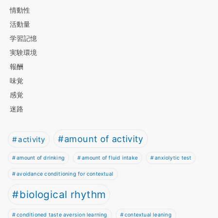
情動性
活動量
学習記憶
実験環境
報酬
味覚
感覚
迷路
amount of activity
activity
amount of drinking
amount of fluid intake
anxiolytic test
avoidance conditioning for contextual
biological rhythm
conditioned taste aversion learning
contextual leaning