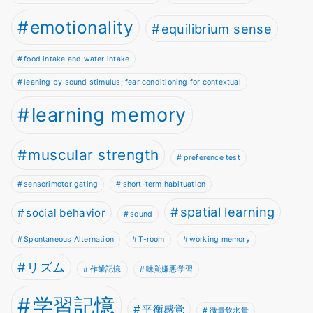
emotionality
equilibrium sense
food intake and water intake
leaning by sound stimulus; fear conditioning for contextual
learning memory
muscular strength
preference test
sensorimotor gating
short-term habituation
spatial learning
social behavior
sound
Spontaneous Alternation
T-room
working memory
リズム
作業記憶
味覚嫌悪学習
学習記憶
平衡感覚
微量飲水量