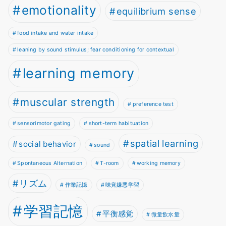
emotionality
equilibrium sense
food intake and water intake
leaning by sound stimulus; fear conditioning for contextual
learning memory
muscular strength
preference test
sensorimotor gating
short-term habituation
spatial learning
social behavior
sound
Spontaneous Alternation
T-room
working memory
リズム
作業記憶
味覚嫌悪学習
学習記憶
平衡感覚
微量飲水量