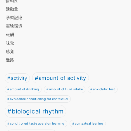
情動性
活動量
学習記憶
実験環境
報酬
味覚
感覚
迷路
amount of activity
activity
amount of drinking
amount of fluid intake
anxiolytic test
avoidance conditioning for contextual
biological rhythm
conditioned taste aversion learning
contextual leaning