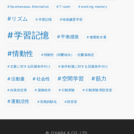
Spontaneous Alternation
T-room
working memory
リズム
作業記憶
味覚嫌悪学習
学習記憶
平衡感覚
微量飲水量
情動性
情動性（抑鬱傾向）・抗鬱薬検定
文脈に対する回避条件付け
条件刺激に対する回避条件付け
空間学習
筋力
活動量
社会性
自発的交替
薬物依存
行動実験
行動実験用防音室
運動活性
長期的馴化
防音室