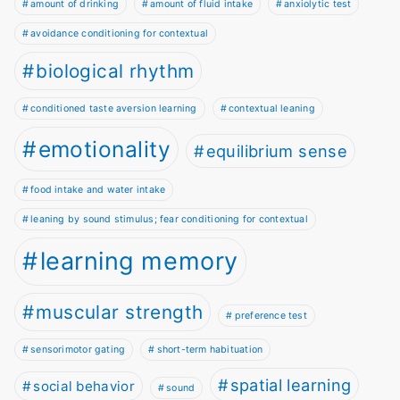
amount of drinking
amount of fluid intake
anxiolytic test
avoidance conditioning for contextual
biological rhythm
conditioned taste aversion learning
contextual leaning
emotionality
equilibrium sense
food intake and water intake
leaning by sound stimulus; fear conditioning for contextual
learning memory
muscular strength
preference test
sensorimotor gating
short-term habituation
spatial learning
social behavior
sound