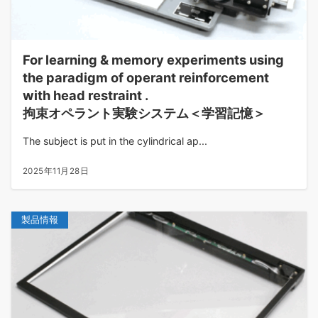
For learning & memory experiments using
the paradigm of operant reinforcement
with head restraint
.
拘束オペラント実験システム＜学習記憶＞
The subject is put in the cylindrical ap...
2025年11月28日
製品情報