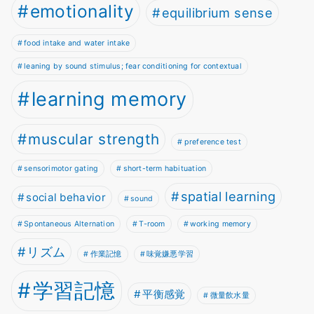
emotionality
equilibrium sense
food intake and water intake
leaning by sound stimulus; fear conditioning for contextual
learning memory
muscular strength
preference test
sensorimotor gating
short-term habituation
spatial learning
social behavior
sound
Spontaneous Alternation
T-room
working memory
リズム
作業記憶
味覚嫌悪学習
学習記憶
平衡感覚
微量飲水量