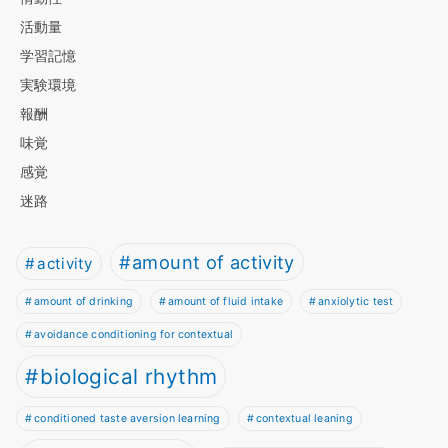
活動量
学習記憶
実験環境
報酬
味覚
感覚
迷路
amount of activity
activity
amount of drinking
amount of fluid intake
anxiolytic test
avoidance conditioning for contextual
biological rhythm
conditioned taste aversion learning
contextual leaning