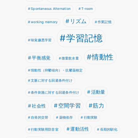
Spontaneous Alternation
T-room
リズム
working memory
作業記憶
学習記憶
味覚嫌悪学習
情動性
平衡感覚
微量飲水量
情動性（抑鬱傾向）・抗鬱薬検定
文脈に対する回避条件付け
活動量
条件刺激に対する回避条件付け
空間学習
筋力
社会性
自発的交替
薬物依存
行動実験
運動活性
行動実験用防音室
長期的馴化