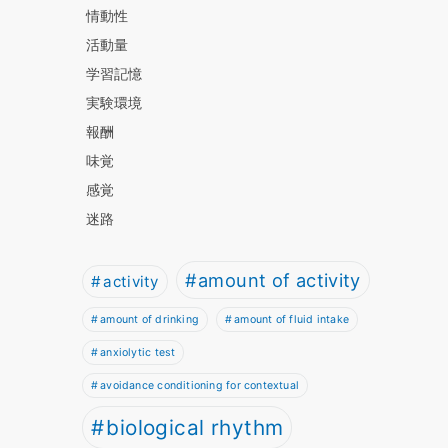
情動性
活動量
学習記憶
実験環境
報酬
味覚
感覚
迷路
amount of activity
activity
amount of drinking
amount of fluid intake
anxiolytic test
avoidance conditioning for contextual
biological rhythm