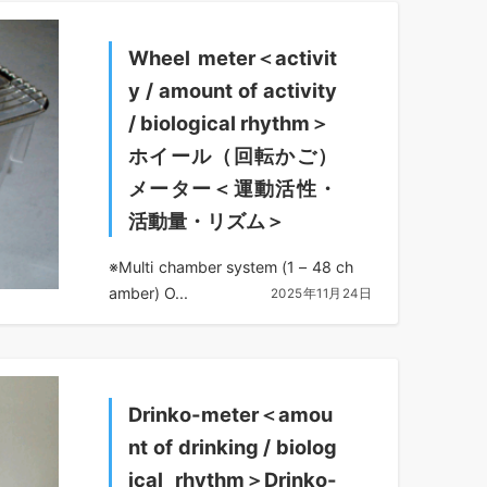
Wheel meter＜activit
y / amount of activity
/ biological rhythm＞
ホイール（回転かご）
メーター＜運動活性・
活動量・リズム＞
※Multi chamber system (1 – 48 ch
amber) O...
2025年11月24日
Drinko-meter＜amou
nt of drinking / biolog
ical rhythm＞Drinko-