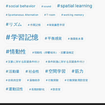
spatial learning
social behavior
sound
Spontaneous Alternation
T-room
working memory
リズム
作業記憶
味覚嫌悪学習
学習記憶
平衡感覚
微量飲水量
情動性
情動性（抑鬱傾向）・抗鬱薬検定
文脈に対する回避条件付け
条件刺激に対する回避条件付け
空間学習
筋力
活動量
社会性
自発的交替
薬物依存
行動実験
行動実験用防音室
運動活性
長期的馴化
防音室