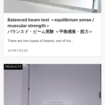
Balanced beam test ＜equilibrium sense /
muscular strength＞
バランスド・ビーム実験 ＜平衡感覚・筋力＞
There are two types of beams, one of tra...
2015年7月23日
PRODUCTS